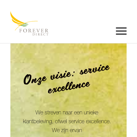
PORTAL LOGIN
O
n
z
e
v
i
si
e
:
s
e
r
vi
c
e
e
x
c
ell
e
n
c
e
We streven naar een unieke
klantbeleving, ofwel service excellence.
We zijn ervan