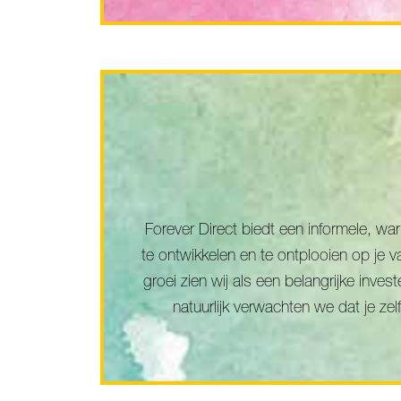
Forever Direct biedt een informele, w
te ontwikkelen en te ontplooien op je 
groei zien wij als een belangrijke inv
natuurlijk verwachten we dat je zelf