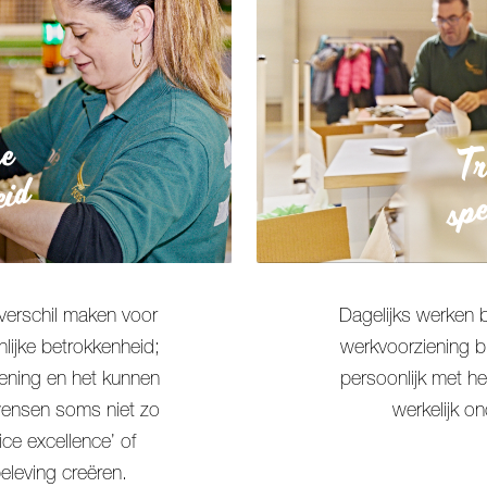
Tr
ke
spe
eid
Dagelijks werken 
d verschil maken voor
werkvoorziening b
lijke betrokkenheid;
persoonlijk met he
lening en het kunnen
werkelijk on
 wensen soms niet zo
ce excellence’ of
beleving creëren.