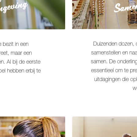
Samen
mgeving
Duizenden dozen, c
 bezit in een
samenstellen en naa
kreet, maar een
samen. De onderling
. Al bij de eerste
essentieel om te pr
el hebben erbij te
uitdagingen die op
w