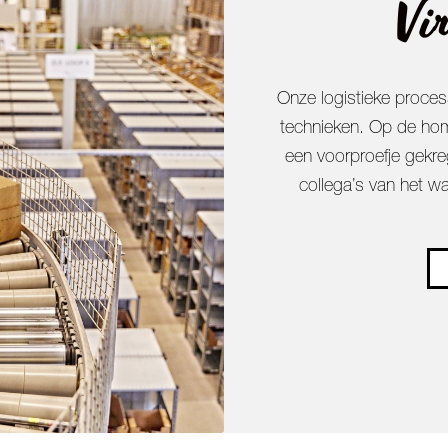
Vir
Onze logistieke proce
technieken. Op de hom
een voorproefje gekreg
collega’s van het w