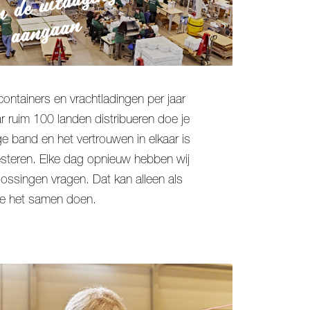
 de uitdagingen
aangaan
ontainers en vrachtladingen per jaar
r ruim 100 landen distribueren doe je
e band en het vertrouwen in elkaar is
esteren. Elke dag opnieuw hebben wij
lossingen vragen. Dat kan alleen als
e het samen doen.